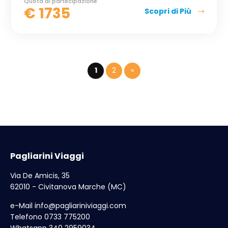
Quota di partecipazione
€
1735
Scopri di Più
1
2
»
Pagliarini Viaggi
Via De Amicis, 35
62010 - Civitanova Marche (MC)
e-Mail
info@pagliariniviaggi.com
Telefono 0733 775200
Whatsapp 340 2959034